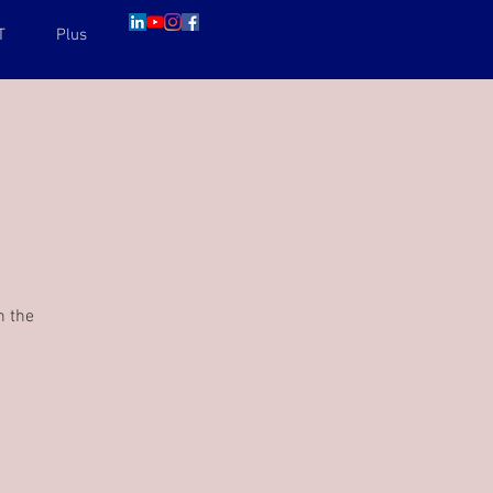
T
Plus
n the