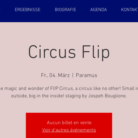
E
ERGEBNISSE
BIOGRAFIE
AGENDA
KONTAK
Circus Flip
Fr., 04. März
  |  
Paramus
he magic and wonder of Fl!P Circus, a circus like no other! Small i
outside, big in the inside! staging by Jospeh Bouglione.
Aucun billet en vente
Voir d'autres événements